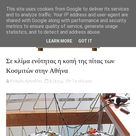
This site uses cookies from Google to deliver its services
and to analyze traffic. Your IP address and user-agent are
shared with Google along with performance and security
metrics to ensure quality of service, generate usage
statistics, and to detect and address abuse.
LEARN MORE
GOT IT
Σε κλίμα ενότητας η κοπή της πίτας των
Κοσμιτών στην Αθήνα
Κοσμάς Αρκαδίας
4:16 π.μ.
Τα νέα μας