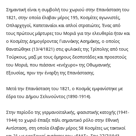
Σημαντική είναι η συμβολή του χωριού στην
Επανάσταση του
1821, στην οποία έλαβαν μέρος 195, Κοσμίτες αγωνιστές,
Οπλαρχηγοί, Καπεταναίοι και απλοί στρατιώτες. Ένας από
τους πρώτους μάρτυρες του Μοριά για την ελευθερία ήταν και
ο Κοσμίτης Δημογέροντας Γιαννάκης Ασημάκης, ο οποίος
θανατώθηκε (13/4/1821) στις φυλακές της Τρίπολης από τους
Τούρκους, μαζί με τους όμηρους δεσποτάδες και προεστούς
του Μοριά, που πιάσανε «ενέχυρο» της Οθωμανικής
Εξουσίας, πριν την έναρξη της Επανάστασης.
Μετά την Επανάσταση του 1821, ο Κοσμάς εμφανίστηκε με
έδρα του Δήμου Σελινούντος (1890-1914).
Στην περίοδο της γερμανοϊταλικής, φασιστικής κατοχής (1941-
1944) το χωριό έπαιξε πάλι σημαντικό ρόλο στην Εθνική
Αντίσταση, στη οποία έλαβαν μέρος 58 Κοσμίτες ως τακτικοί
και 21 ως εφεδρικοί αντάρτες του «ΕΛΑΣ». Στις 27/7/1943