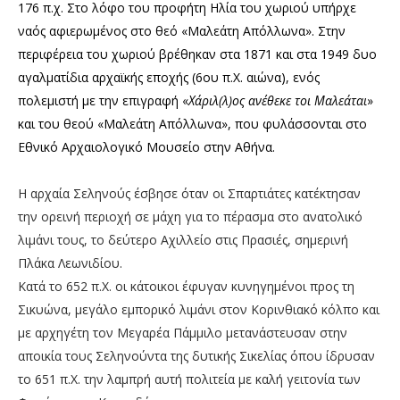
176 π.χ. Στο λόφο του προφήτη Ηλία του χωριού υπήρχε
ναός αφιερωμένος στο θεό «Μαλεάτη Απόλλωνα». Στην
περιφέρεια του χωριού βρέθηκαν στα 1871 και στα 1949 δυο
αγαλματίδια αρχαϊκής εποχής (6ου π.Χ. αιώνα), ενός
πολεμιστή με την επιγραφή «
Χάριλ(λ)ος ανέθεκε τοι Μαλεάται
»
και του θεού «Μαλεάτη Απόλλωνα», που φυλάσσονται στο
Εθνικό Αρχαιολογικό Μουσείο στην Αθήνα.
Η αρχαία Σεληνούς έσβησε όταν οι Σπαρτιάτες κατέκτησαν
την ορεινή περιοχή σε μάχη για το πέρασμα στο ανατολικό
λιμάνι τους, το δεύτερο Αχιλλείο στις Πρασιές, σημερινή
Πλάκα Λεωνιδίου.
Κατά το 652 π.Χ. οι κάτοικοι έφυγαν κυνηγημένοι προς τη
Σικυώνα, μεγάλο εμπορικό λιμάνι στον Κορινθιακό κόλπο και
με αρχηγέτη τον Μεγαρέα Πάμμιλο μετανάστευσαν στην
αποικία τους Σεληνούντα της δυτικής Σικελίας όπου ίδρυσαν
το 651 π.Χ. την λαμπρή αυτή πολιτεία με καλή γειτονία των